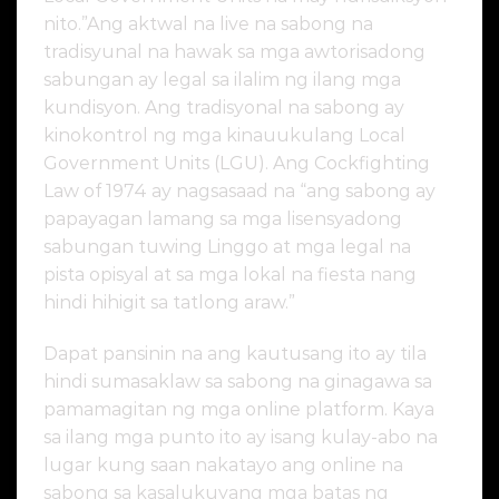
nito.”Ang aktwal na live na sabong na
tradisyunal na hawak sa mga awtorisadong
sabungan ay legal sa ilalim ng ilang mga
kundisyon. Ang tradisyonal na sabong ay
kinokontrol ng mga kinauukulang Local
Government Units (LGU). Ang Cockfighting
Law of 1974 ay nagsasaad na “ang sabong ay
papayagan lamang sa mga lisensyadong
sabungan tuwing Linggo at mga legal na
pista opisyal at sa mga lokal na fiesta nang
hindi hihigit sa tatlong araw.”
Dapat pansinin na ang kautusang ito ay tila
hindi sumasaklaw sa sabong na ginagawa sa
pamamagitan ng mga online platform. Kaya
sa ilang mga punto ito ay isang kulay-abo na
lugar kung saan nakatayo ang online na
sabong sa kasalukuyang mga batas ng