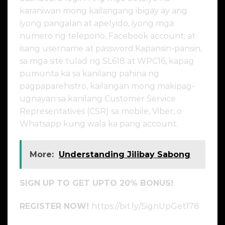
karaniwan mong kailangang ibigay ay ang
iyong pangalan at apelyido, iyong mga
numero ng telepono, Facebook account, at
isang username at password.Kapansin-pansin,
sa mga site tulad ng SL618 at WPC16, kapag
pumunta ka sa kanilang pahina ng
pagpaparehistro, kailangan mong makipag-
ugnayan sa kanilang Customer Service
Representatives (CSR) sa mobile, Viber, o
Whatsapp kung wala ka pang account.
More:
Understanding Jilibay Sabong
SIGN UP TO GET UPTO 20% BONUS!
REGISTER NOW!
https://bit.ly/SignUpGet178