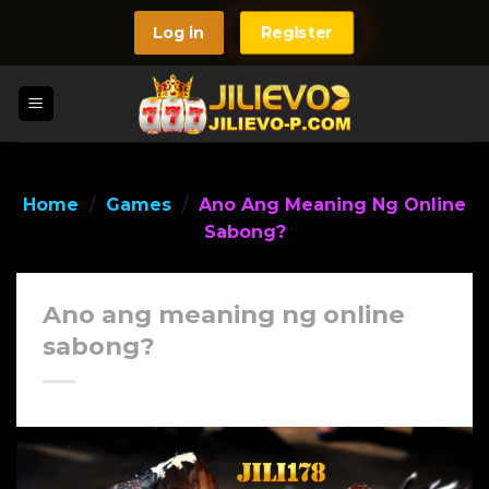
Skip
Register
Log in
to
content
Home
/
Games
/
Ano Ang Meaning Ng Online
Sabong?
Ano ang meaning ng online
sabong?