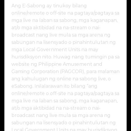
Ang E-Sabong ay tinukoy bilang
online/remote o off-site na pagtaya/pagtaya sa
mga live na laban sa sabong, mga kaganapan,
at/o mga aktibidad na na-stream o nai-
broadcast nang live mula sa mga arena ng
sabungan na lisensyado o pinahintulutan ng
mga Local Government Units na may
hurisdiksyon nito. Huwag nang tumingin pa sa
website ng Philippine Amusement and
Gaming Corporation (PAGCOR), para malaman
ang kahulugan ng online na sabong live, o
eSabong. Inilalarawan ito bilang “ang
online/remote o off-site na pagtaya/pagtaya sa
mga live na laban sa sabong, mga kaganapan,
at/o mga aktibidad na na-stream o nai-
broadcast nang live mula sa mga arena ng
sabungan na lisensyado o pinahintulutan ng
Local Government Units na may hurisdiksyon