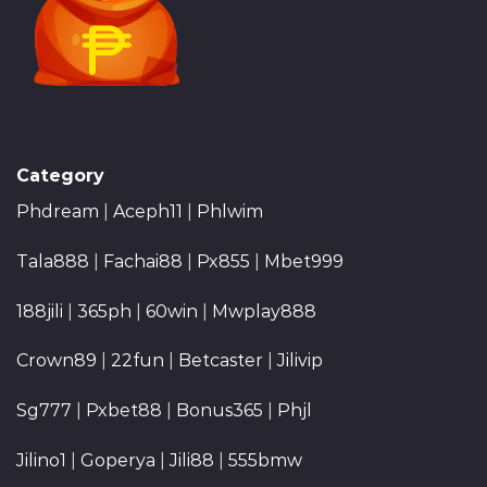
Category
Phdream
|
Aceph11
|
Phlwim
Tala888
|
Fachai88
|
Px855
|
Mbet999
188jili
|
365ph
|
60win
|
Mwplay888
Crown89
|
22fun
|
Betcaster
|
Jilivip
Sg777
|
Pxbet88
|
Bonus365
|
Phjl
Jilino1
|
Goperya
|
Jili88
|
555bmw