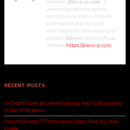
operator
jilievo-p.com
- 5
years experience in sports
betting, slots, casino. Provide
professional and focused
information for the majority of
players.
Jilievo
Casinos official
website:
https://jilievo-p.com
RECENT POSTS
In-Depth Look at Lol646 Sabong and Its Popularity
in the Philippines
How to Access 777mini casino login: Step-by-Step
Guide