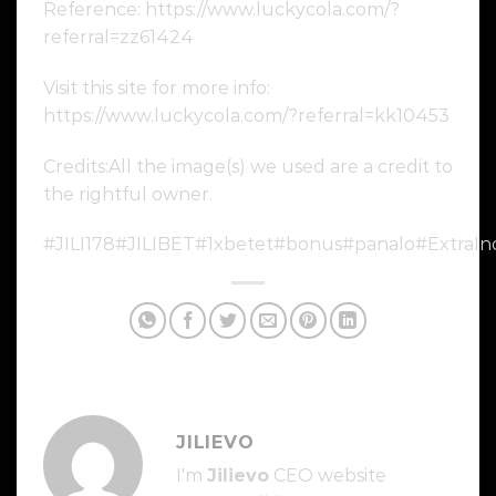
Reference: https://www.luckycola.com/?
referral=zz61424
Visit this site for more info:
https://www.luckycola.com/?referral=kk10453
Credits:All the image(s) we used are a credit to
the rightful owner.
#JILI178#JILIBET#1xbetet#bonus#panalo#ExtraIn
JILIEVO
I'm
Jilievo
CEO website